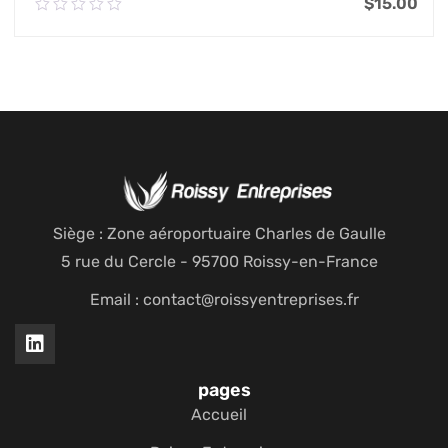
$
15.00
0.00
out
of
Ajouter Au Panier
5
Siège : Zone aéroportuaire Charles de Gaulle
5 rue du Cercle - 95700 Roissy-en-France
Email : contact@roissyentreprises.fr
pages
Accueil