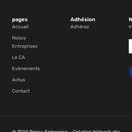
pages
Adhésion
N
Accueil
Adhérez
I
Roissy
Entreprises
Le CA
Evènements
Actus
Contact
@ 2024 Roissy Entreprise – Création Widoostudio