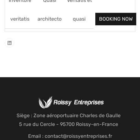
Inventore
Quasi
Veritatis et
veritatis
architecto
quasi
BOOKING NOW
Siège : Zone aéroportuaire Charles de Gaulle
5 rue du Cercle - 95700 Roissy-en-France
Email : contact@roissyentreprises.fr