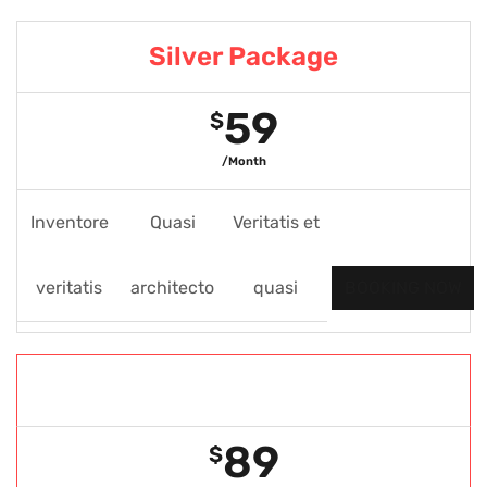
Silver Package
59
$
/Month
Inventore
Quasi
Veritatis et
veritatis
architecto
quasi
BOOKING NOW
Gold Package
89
$